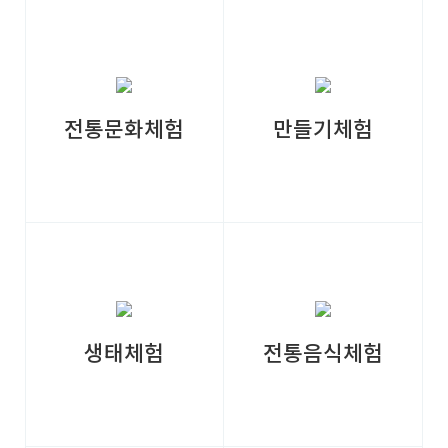
돌담길과 대숲 산책로가 있
어 자연의 숨소리를 듣고
느낄수 있는 즐거움과 휴식
을 주는 마을입니다. 무월
전통문화체험
만들기체험
마을에 오셔서 돌담이 들려
주는 이야기를 들어보세요
~
생태체험
전통음식체험