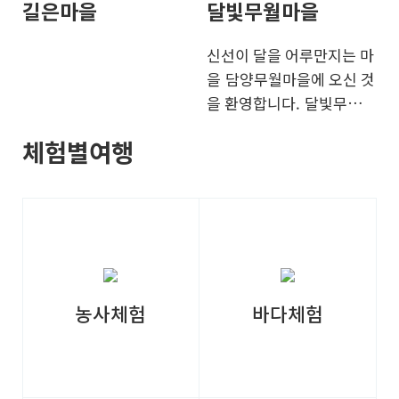
길은마을
달빛무월마을
신선이 달을 어루만지는 마
을 담양무월마을에 오신 것
을 환영합니다. 달빛무월마
을은 고려 말기 교동 인씨
체험별여행
들이 처음으로 개척하여 마
을을 이루었고 현재는 40여
호가 공동체를 이루며 살고
있는 오랜 역사가 있는 마
을입니다. 마을내에 유기농
쌀 재배단지와 목탁바위,
소망탑, 달빛연못, 달빛전
농사체험
바다체험
망대, 디딜방앗간, 마르지
않는 중뜸샘 등 전통의 시
골정취가 그대로 보존되어
있을 뿐 아니라 2.5km의